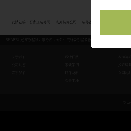
友情链接：
石家庄装修网
燕郊装修公司
装修设计
装修效果图
小户
SHARE共想家别墅设计事务所，专注中高端及别墅装修，别墅高端装修一站式
关于我们
设计团队
家装咨询：0
公司动态
家装案例
投诉建议：
联系我们
环保材料
公司地
实景工地
© 