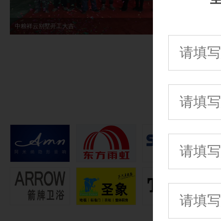
中粮祥云别墅开工大吉
室瑞